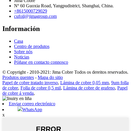
Jima Cobre
Nº 60 Guoxia Road, Yangpudistrict, Shanghai, China.
+8615000729029
cufoil@jimagroup.com
Información
Casa
Centro de produtos
Sobre nós
Noticias
Póñase en contacto connosco
© Copyright - 2010-2021: Jima Cobre Todos os dereitos reservados.
Produtos quentes
-
Mapa do sitio
Papel de cobre tratado inverso
,
Lámina de cobre 0,05 mm
,
9um folla
de cobre
,
Folla de cobre 0,5 mil
,
Lámina de cobre de grafeno
,
Papel
de cobre á venda
,
Enviar correo electrónico
WhatsApp
x