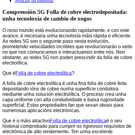
Noticias da industria
Comprensión 5G Folla de cobre electrodepositada:
unha tecnoloxía de cambio de xogos
O noso mundo está evolucionando rapidamente, e con este
avance, é necesaria unha tecnoloxía máis rápida e eficiente.
As redes 5G son o seguinte paso nesta evolución,
prometendo velocidades incribles que revolucionarán o xeito
no que nos comunicamos e interactuamos entre nós. Non
obstante, as redes 5G non poden prescindir da folla de cobre
electrolítica.
Que é
Folla de cobre electrolítica
?
A folla de cobre electrolítica é unha fina folla de cobre feita
depositando ións de cobre nunha superficie condutora
mediante unha solución electrolítica. O proceso crea unha
capa uniforme con alta condutividade e baixa rugosidade
superficial. Estas propiedades fan que sexan ideais para
numerosas aplicacións electrónicas.
Que é o máis atractivo
Folla de cobre electrolítica
é o seu
historial comprobado para cumprir os rigorosos requisitos de
electrónica de alto rendemento. Ten unha excelente