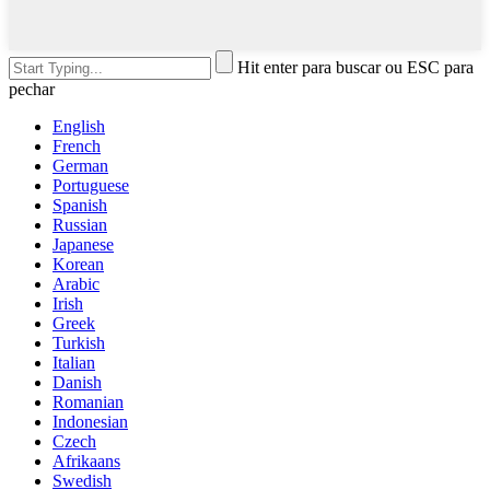
Hit enter para buscar ou ESC para
pechar
English
French
German
Portuguese
Spanish
Russian
Japanese
Korean
Arabic
Irish
Greek
Turkish
Italian
Danish
Romanian
Indonesian
Czech
Afrikaans
Swedish