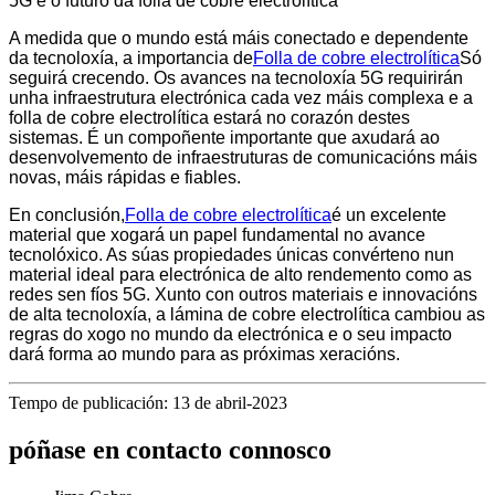
5G e o futuro da folla de cobre electrolítica
A medida que o mundo está máis conectado e dependente
da tecnoloxía, a importancia de
Folla de cobre electrolítica
Só
seguirá crecendo. Os avances na tecnoloxía 5G requirirán
unha infraestrutura electrónica cada vez máis complexa e a
folla de cobre electrolítica estará no corazón destes
sistemas. É un compoñente importante que axudará ao
desenvolvemento de infraestruturas de comunicacións máis
novas, máis rápidas e fiables.
En conclusión,
Folla de cobre electrolítica
é un excelente
material que xogará un papel fundamental no avance
tecnolóxico. As súas propiedades únicas convérteno nun
material ideal para electrónica de alto rendemento como as
redes sen fíos 5G. Xunto con outros materiais e innovacións
de alta tecnoloxía, a lámina de cobre electrolítica cambiou as
regras do xogo no mundo da electrónica e o seu impacto
dará forma ao mundo para as próximas xeracións.
Tempo de publicación: 13 de abril-2023
póñase en contacto connosco