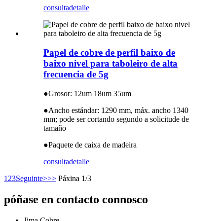
consulta
detalle
Papel de cobre de perfil baixo de
baixo nivel para taboleiro de alta
frecuencia de 5g
●
Grosor: 12um 18um 35um
●
Ancho estándar: 1290 mm, máx. ancho 1340
mm; pode ser cortando segundo a solicitude de
tamaño
●
Paquete de caixa de madeira
consulta
detalle
1
2
3
Seguinte>
>>
Páxina 1/3
póñase en contacto connosco
Jima Cobre