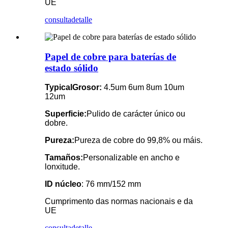
UE
consulta
detalle
Papel de cobre para baterías de
estado sólido
T
ypical
Grosor:
4.5um 6um 8um 10um
12um
Superficie:
Pulido de carácter único ou
dobre.
Pureza:
Pureza de cobre do 99,8% ou máis.
Tamaños:
Personalizable en ancho e
lonxitude.
ID núcleo
: 76 mm/152 mm
Cumprimento das normas nacionais e da
UE
consulta
detalle