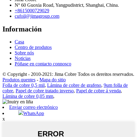
Nº 60 Guoxia Road, Yangpudistrict, Shanghai, China.
+8615000729029
cufoil@jimagroup.com
Información
Casa
Centro de produtos
Sobre nós
Noticias
Póñase en contacto connosco
© Copyright - 2010-2021: Jima Cobre Todos os dereitos reservados.
Produtos quentes
-
Mapa do sitio
Folla de cobre 0,5 mil
,
Lámina de cobre de grafeno
,
9um folla de
cobre
,
Papel de cobre tratado inverso
,
Papel de cobre á venda
,
Lámina de cobre 0,05 mm
,
Enviar correo electrónico
WhatsApp
x