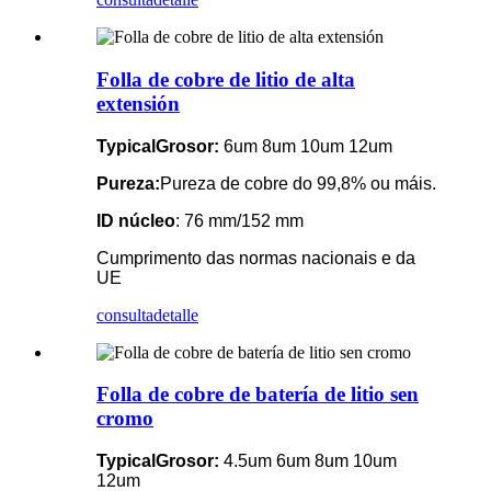
Folla de cobre de litio de alta
extensión
T
ypical
Grosor:
6um 8um 10um 12um
Pureza:
Pureza de cobre do 99,8% ou máis.
ID núcleo
: 76 mm/152 mm
Cumprimento das normas nacionais e da
UE
consulta
detalle
Folla de cobre de batería de litio sen
cromo
T
ypical
Grosor:
4.5um 6um 8um 10um
12um